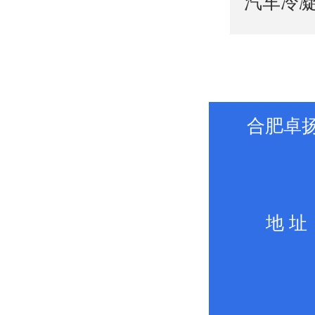
汽车冷
合肥卓
地 