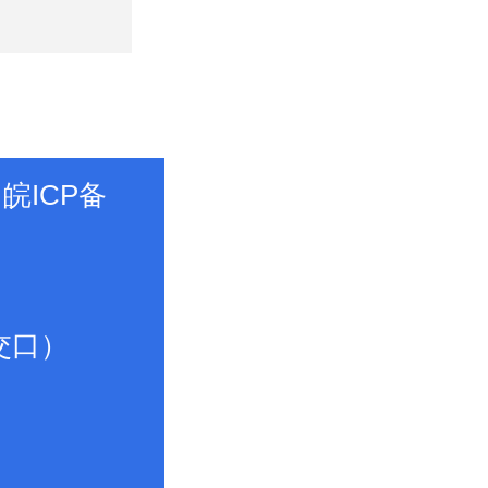
皖ICP备
交口）