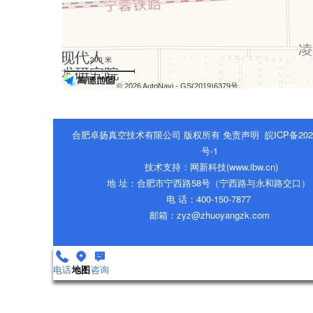
200 米
© 2026 AutoNavi
- GS(2019)6379号
合肥卓扬真空技术有限公司 版权所有
免责声明
皖ICP备202
号-1
技术支持
：
网新科技
(
www.ibw.cn
)
地 址：合肥市宁西路58号（宁西路与永和路交口）
电 话：400-150-7877
邮箱：
zyz@zhuoyangzk.com
电话
地图
咨询